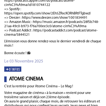
https://podcasts.apple.com/us/podcast/atome-
cin%C3%A9ma/id1810744122
=> Spotify :
https://open.spotify.com/show/2Eh5ZRxcKORhBRtFTgbwzl
=> Deezer : https://www.deezer.com/show/1001834491
=> Amazon Music : https://music.amazon.fr/podcasts/28f5b748-
21aa-49c0-b973-f76a700ee3c0/atome-cin%C3%A9ma
=> Podcast Addict : https://podcastaddict.com/podcast/atome-
cinema/5844521
L’émission vous donne rendez-vous le dernier vendredi de chaque
mois !
Bonne écoute ! 📻
Le 03 Novembre 2025
ATOME CINEMA
C’est la rentrée pour Atome Cinéma – Le Mag !
Votre magazine de cinéma « à la maison » revient pour une
troisième saison et déjà son 23ème épisode.
On aura le grand plaisir, chaque mois, de retrouver les éditeurs et
distributeurs qui nous confient leurs secrets, leurs news et bien