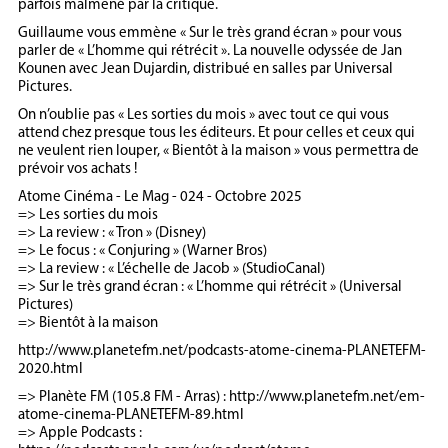
parfois malmené par la critique.
Guillaume vous emmène « Sur le très grand écran » pour vous
parler de « L’homme qui rétrécit ». La nouvelle odyssée de Jan
Kounen avec Jean Dujardin, distribué en salles par Universal
Pictures.
On n’oublie pas « Les sorties du mois » avec tout ce qui vous
attend chez presque tous les éditeurs. Et pour celles et ceux qui
ne veulent rien louper, « Bientôt à la maison » vous permettra de
prévoir vos achats !
Atome Cinéma - Le Mag - 024 - Octobre 2025
=> Les sorties du mois
=> La review : « Tron » (Disney)
=> Le focus : « Conjuring » (Warner Bros)
=> La review : « L’échelle de Jacob » (StudioCanal)
=> Sur le très grand écran : « L’homme qui rétrécit » (Universal
Pictures)
=> Bientôt à la maison
http://www.planetefm.net/podcasts-atome-cinema-PLANETEFM-
2020.html
=> Planète FM (105.8 FM - Arras) : http://www.planetefm.net/em-
atome-cinema-PLANETEFM-89.html
=> Apple Podcasts :