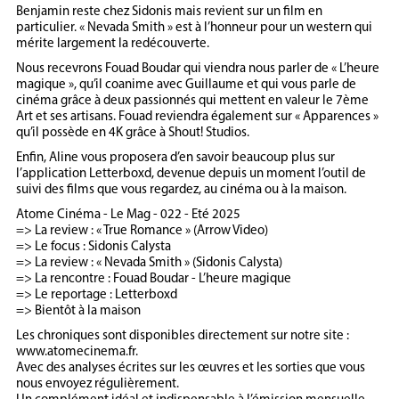
Benjamin reste chez Sidonis mais revient sur un film en
particulier. « Nevada Smith » est à l’honneur pour un western qui
mérite largement la redécouverte.
Nous recevrons Fouad Boudar qui viendra nous parler de « L’heure
magique », qu’il coanime avec Guillaume et qui vous parle de
cinéma grâce à deux passionnés qui mettent en valeur le 7ème
Art et ses artisans. Fouad reviendra également sur « Apparences »
qu’il possède en 4K grâce à Shout! Studios.
Enfin, Aline vous proposera d’en savoir beaucoup plus sur
l’application Letterboxd, devenue depuis un moment l’outil de
suivi des films que vous regardez, au cinéma ou à la maison.
Atome Cinéma - Le Mag - 022 - Eté 2025
=> La review : « True Romance » (Arrow Video)
=> Le focus : Sidonis Calysta
=> La review : « Nevada Smith » (Sidonis Calysta)
=> La rencontre : Fouad Boudar - L’heure magique
=> Le reportage : Letterboxd
=> Bientôt à la maison
Les chroniques sont disponibles directement sur notre site :
www.atomecinema.fr.
Avec des analyses écrites sur les œuvres et les sorties que vous
nous envoyez régulièrement.