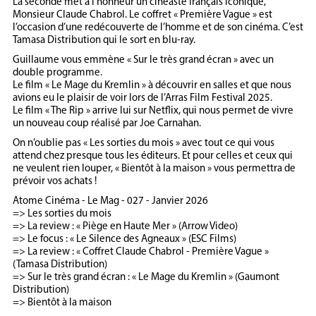
La seconde met à l’honneur un cinéaste français iconique,
Monsieur Claude Chabrol. Le coffret « Première Vague » est
l’occasion d’une redécouverte de l’homme et de son cinéma. C’est
Tamasa Distribution qui le sort en blu-ray.
Guillaume vous emmène « Sur le très grand écran » avec un
double programme.
Le film « Le Mage du Kremlin » à découvrir en salles et que nous
avions eu le plaisir de voir lors de l’Arras Film Festival 2025.
Le film « The Rip » arrive lui sur Netflix, qui nous permet de vivre
un nouveau coup réalisé par Joe Carnahan.
On n’oublie pas « Les sorties du mois » avec tout ce qui vous
attend chez presque tous les éditeurs. Et pour celles et ceux qui
ne veulent rien louper, « Bientôt à la maison » vous permettra de
prévoir vos achats !
Atome Cinéma - Le Mag - 027 - Janvier 2026
=> Les sorties du mois
=> La review : « Piège en Haute Mer » (Arrow Video)
=> Le focus : « Le Silence des Agneaux » (ESC Films)
=> La review : « Coffret Claude Chabrol - Première Vague »
(Tamasa Distribution)
=> Sur le très grand écran : « Le Mage du Kremlin » (Gaumont
Distribution)
=> Bientôt à la maison