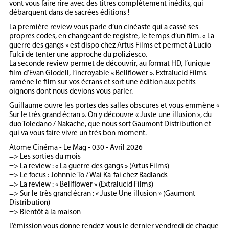
vont vous faire rire avec des titres complètement inédits, qui
débarquent dans de sacrées éditions !
La première review vous parle d’un cinéaste qui a cassé ses
propres codes, en changeant de registre, le temps d’un film. « La
guerre des gangs » est dispo chez Artus Films et permet à Lucio
Fulci de tenter une approche du poliziesco.
La seconde review permet de découvrir, au format HD, l’unique
film d’Evan Glodell, l’incroyable « Bellflower ». Extralucid Films
ramène le film sur vos écrans et sort une édition aux petits
oignons dont nous devions vous parler.
Guillaume ouvre les portes des salles obscures et vous emmène «
Sur le très grand écran ». On y découvre « Juste une illusion », du
duo Toledano / Nakache, que nous sort Gaumont Distribution et
qui va vous faire vivre un très bon moment.
Atome Cinéma - Le Mag - 030 - Avril 2026
=> Les sorties du mois
=> La review : « La guerre des gangs » (Artus Films)
=> Le focus : Johnnie To / Wai Ka-fai chez Badlands
=> La review : « Bellflower » (Extralucid Films)
=> Sur le très grand écran : « Juste Une illusion » (Gaumont
Distribution)
=> Bientôt à la maison
L’émission vous donne rendez-vous le dernier vendredi de chaque