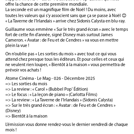
offre la chance de cette première mondiale.
La seconde est un magnifique film de Noël ! Du moins, avec
toutes les valeurs qui s’y associent sans que ça se passe à Noël 😊
« La Taverne de l’Irlandais » arrive chez Sidonis Calysta en blu-ray.
Guillaume vous emmène « Sur le très grand écran » avec le temps
fort de cette fin d’année, signé Disney mais surtout James
Cameron. « Avatar : de Feu et de Cendres » va vous en mettre
plein la vue !
On n’oublie pas « Les sorties du mois » avec tout ce qui vous
attend chez presque tous les éditeurs. Et pour celles et ceux qui
ne veulent rien louper, « Bientôt à la maison » vous permettra de
prévoir vos achats !
Atome Cinéma - Le Mag - 026 - Décembre 2025
=> Les sorties du mois
=> La review : « Carol » (Bubbel Pop' Édition)
=> Le focus : « La leçon de piano » (Carlotta Films)
=> La review : « La Taverne de l’Irlandais » (Sidonis Calysta)
=> Sur le très grand écran : « Avatar : de Feu et de Cendres »
(Disney)
=> Bientôt à la maison
L’émission vous donne rendez-vous le dernier vendredi de chaque
mois !