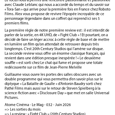
Le focus nous a permis une rencontre passionnante et passionnée
avec Claude Leblanc qui nous a accordé du temps et du savoir sur
« Tora-San » qui arrive pour la première fois en France chez Roboto
Films. Alex vous propose de revivre l’épopée incroyable de ce
personnage légendaire dans un coffret qui reprend ici ses 5
premiers films.
La première règle de notre première review est : il est interdit de
parler de la sortie, en 4K UHD, de « Fight Club » ! Et pourtant, on a
décidé de faire un léger accroc à cette règle de base et de mettre
en lumière un film qu’on attendait de retrouver depuis très
longtemps. C’est 20th Century Studios qui l’amène sur disque.
La seconde review vous offre un énorme classique français, qui
revient dans une édition presque inespérée ! « Le deuxième
souffle » est sorti chez Le chat qui fume et propose une totale
redécouverte sur ce film de Jean-Pierre Melville
Guillaume vous ouvre les portes des salles obscures avec un
double programme qui vous permettra d’en savoir plus sur le
diptyque « La Bataille de Gaulle » d'Antonin Baudry sorti chez
Pathé Films mais aussi sur le retour de Steven Spielberg à la
science-fiction avec « Disclosure Day » que met en salle Universal
Pictures.
Atome Cinéma - Le Mag - 032 - Juin 2026
=> Les sorties du mois
=> La review : « Fight Club » (20th Century Studios)