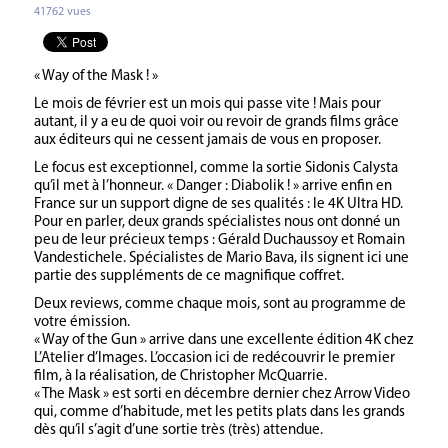
41762 vues
« Way of the Mask ! »
Le mois de février est un mois qui passe vite ! Mais pour
autant, il y a eu de quoi voir ou revoir de grands films grâce
aux éditeurs qui ne cessent jamais de vous en proposer.
Le focus est exceptionnel, comme la sortie Sidonis Calysta
qu’il met à l’honneur. « Danger : Diabolik ! » arrive enfin en
France sur un support digne de ses qualités : le 4K Ultra HD.
Pour en parler, deux grands spécialistes nous ont donné un
peu de leur précieux temps : Gérald Duchaussoy et Romain
Vandestichele. Spécialistes de Mario Bava, ils signent ici une
partie des suppléments de ce magnifique coffret.
Deux reviews, comme chaque mois, sont au programme de
votre émission.
« Way of the Gun » arrive dans une excellente édition 4K chez
L’Atelier d’Images. L’occasion ici de redécouvrir le premier
film, à la réalisation, de Christopher McQuarrie.
« The Mask » est sorti en décembre dernier chez Arrow Video
qui, comme d’habitude, met les petits plats dans les grands
dès qu’il s’agit d’une sortie très (très) attendue.