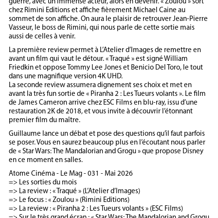
guerre, avec un immense acteur, alors en devenir. « Zoulou » sort
chez Rimini Editions et affiche fièrement Michael Caine au
sommet de son affiche. On aura le plaisir de retrouver Jean-Pierre
Vasseur, le boss de Rimini, qui nous parle de cette sortie mais
aussi de celles à venir.
La première review permet à L’Atelier d’Images de remettre en
avant un film qui vaut le détour. « Traqué » est signé William
Friedkin et oppose Tommy Lee Jones et Benicio Del Toro, le tout
dans une magnifique version 4K UHD.
La seconde review assumera dignement ses choix et met en
avant la très fun sortie de « Piranha 2 : Les Tueurs volants ». Le film
de James Cameron arrive chez ESC Films en blu-ray, issu d’une
restauration 2K de 2018, et vous invite à découvrir l’étonnant
premier film du maître.
Guillaume lance un débat et pose des questions qu’il faut parfois
se poser. Vous en saurez beaucoup plus en l’écoutant nous parler
de « Star Wars: The Mandalorian and Grogu » que propose Disney
en ce moment en salles.
Atome Cinéma - Le Mag - 031 - Mai 2026
=> Les sorties du mois
=> La review : « Traqué » (L’Atelier d’Images)
=> Le focus : « Zoulou » (Rimini Editions)
=> La review : « Piranha 2 : Les Tueurs volants » (ESC Films)
=> Sur le très grand écran : « Star Wars: The Mandalorian and Grogu