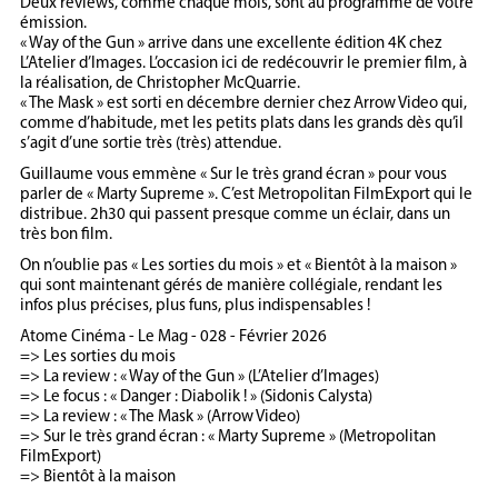
Deux reviews, comme chaque mois, sont au programme de votre
émission.
« Way of the Gun » arrive dans une excellente édition 4K chez
L’Atelier d’Images. L’occasion ici de redécouvrir le premier film, à
la réalisation, de Christopher McQuarrie.
« The Mask » est sorti en décembre dernier chez Arrow Video qui,
comme d’habitude, met les petits plats dans les grands dès qu’il
s’agit d’une sortie très (très) attendue.
Guillaume vous emmène « Sur le très grand écran » pour vous
parler de « Marty Supreme ». C’est Metropolitan FilmExport qui le
distribue. 2h30 qui passent presque comme un éclair, dans un
très bon film.
On n’oublie pas « Les sorties du mois » et « Bientôt à la maison »
qui sont maintenant gérés de manière collégiale, rendant les
infos plus précises, plus funs, plus indispensables !
Atome Cinéma - Le Mag - 028 - Février 2026
=> Les sorties du mois
=> La review : « Way of the Gun » (L’Atelier d’Images)
=> Le focus : « Danger : Diabolik ! » (Sidonis Calysta)
=> La review : « The Mask » (Arrow Video)
=> Sur le très grand écran : « Marty Supreme » (Metropolitan
FilmExport)
=> Bientôt à la maison