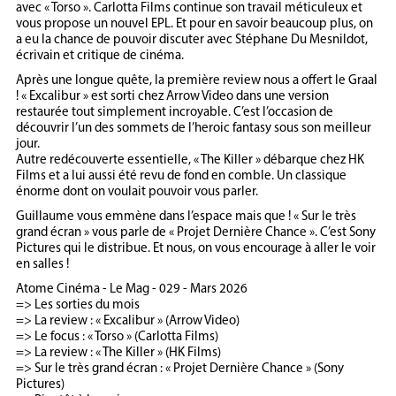
avec « Torso ». Carlotta Films continue son travail méticuleux et
vous propose un nouvel EPL. Et pour en savoir beaucoup plus, on
a eu la chance de pouvoir discuter avec Stéphane Du Mesnildot,
écrivain et critique de cinéma.
Après une longue quête, la première review nous a offert le Graal
! « Excalibur » est sorti chez Arrow Video dans une version
restaurée tout simplement incroyable. C’est l’occasion de
découvrir l’un des sommets de l’heroic fantasy sous son meilleur
jour.
Autre redécouverte essentielle, « The Killer » débarque chez HK
Films et a lui aussi été revu de fond en comble. Un classique
énorme dont on voulait pouvoir vous parler.
Guillaume vous emmène dans l’espace mais que ! « Sur le très
grand écran » vous parle de « Projet Dernière Chance ». C’est Sony
Pictures qui le distribue. Et nous, on vous encourage à aller le voir
en salles !
Atome Cinéma - Le Mag - 029 - Mars 2026
=> Les sorties du mois
=> La review : « Excalibur » (Arrow Video)
=> Le focus : « Torso » (Carlotta Films)
=> La review : « The Killer » (HK Films)
=> Sur le très grand écran : « Projet Dernière Chance » (Sony
Pictures)