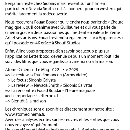
Benjamin reste chez Sidonis mais revient sur un film en
particulier. « Nevada Smith » est à l’honneur pour un western qui
mérite largement la redécouverte.
Nous recevrons Fouad Boudar qui viendra nous parler de « L’heure
magique », qu’il coanime avec Guillaume et qui vous parle de
cinéma grâce à deux passionnés qui mettent en valeur le 7ème
Art et ses artisans. Fouad reviendra également sur « Apparences »
qu’il possède en 4K grâce à Shout! Studios.
Enfin, Aline vous proposera d’en savoir beaucoup plus sur
l’application Letterboxd, devenue depuis un moment l’outil de
suivi des films que vous regardez, au cinéma ou à la maison.
Atome Cinéma - Le Mag - 022 - Eté 2025
=> La review : « True Romance » (Arrow Video)
=> Le focus : Sidonis Calysta
=> La review : « Nevada Smith » (Sidonis Calysta)
=> La rencontre : Fouad Boudar - L’heure magique
=> Le reportage : Letterboxd
=> Bientôt à la maison
Les chroniques sont disponibles directement sur notre site :
www.atomecinema.fr.
Avec des analyses écrites sur les œuvres et les sorties que vous
nous envoyez régulièrement.