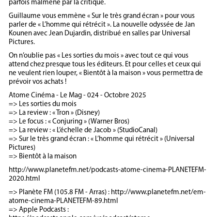
parfois malmené par la critique.
Guillaume vous emmène « Sur le très grand écran » pour vous
parler de « L’homme qui rétrécit ». La nouvelle odyssée de Jan
Kounen avec Jean Dujardin, distribué en salles par Universal
Pictures.
On n’oublie pas « Les sorties du mois » avec tout ce qui vous
attend chez presque tous les éditeurs. Et pour celles et ceux qui
ne veulent rien louper, « Bientôt à la maison » vous permettra de
prévoir vos achats !
Atome Cinéma - Le Mag - 024 - Octobre 2025
=> Les sorties du mois
=> La review : « Tron » (Disney)
=> Le focus : « Conjuring » (Warner Bros)
=> La review : « L’échelle de Jacob » (StudioCanal)
=> Sur le très grand écran : « L’homme qui rétrécit » (Universal
Pictures)
=> Bientôt à la maison
http://www.planetefm.net/podcasts-atome-cinema-PLANETEFM-
2020.html
=> Planète FM (105.8 FM - Arras) : http://www.planetefm.net/em-
atome-cinema-PLANETEFM-89.html
=> Apple Podcasts :