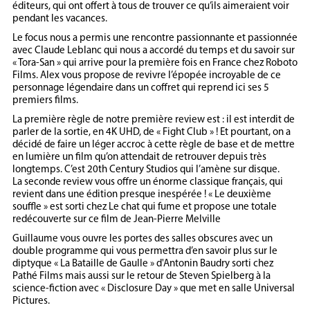
éditeurs, qui ont offert à tous de trouver ce qu’ils aimeraient voir
pendant les vacances.
Le focus nous a permis une rencontre passionnante et passionnée
avec Claude Leblanc qui nous a accordé du temps et du savoir sur
« Tora-San » qui arrive pour la première fois en France chez Roboto
Films. Alex vous propose de revivre l’épopée incroyable de ce
personnage légendaire dans un coffret qui reprend ici ses 5
premiers films.
La première règle de notre première review est : il est interdit de
parler de la sortie, en 4K UHD, de « Fight Club » ! Et pourtant, on a
décidé de faire un léger accroc à cette règle de base et de mettre
en lumière un film qu’on attendait de retrouver depuis très
longtemps. C’est 20th Century Studios qui l’amène sur disque.
La seconde review vous offre un énorme classique français, qui
revient dans une édition presque inespérée ! « Le deuxième
souffle » est sorti chez Le chat qui fume et propose une totale
redécouverte sur ce film de Jean-Pierre Melville
Guillaume vous ouvre les portes des salles obscures avec un
double programme qui vous permettra d’en savoir plus sur le
diptyque « La Bataille de Gaulle » d'Antonin Baudry sorti chez
Pathé Films mais aussi sur le retour de Steven Spielberg à la
science-fiction avec « Disclosure Day » que met en salle Universal
Pictures.