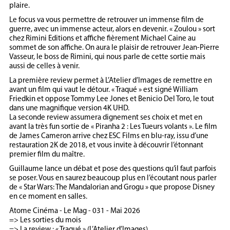
plaire.
Le focus va vous permettre de retrouver un immense film de
guerre, avec un immense acteur, alors en devenir. « Zoulou » sort
chez Rimini Editions et affiche fièrement Michael Caine au
sommet de son affiche. On aura le plaisir de retrouver Jean-Pierre
Vasseur, le boss de Rimini, qui nous parle de cette sortie mais
aussi de celles à venir.
La première review permet à L’Atelier d’Images de remettre en
avant un film qui vaut le détour. « Traqué » est signé William
Friedkin et oppose Tommy Lee Jones et Benicio Del Toro, le tout
dans une magnifique version 4K UHD.
La seconde review assumera dignement ses choix et met en
avant la très fun sortie de « Piranha 2 : Les Tueurs volants ». Le film
de James Cameron arrive chez ESC Films en blu-ray, issu d’une
restauration 2K de 2018, et vous invite à découvrir l’étonnant
premier film du maître.
Guillaume lance un débat et pose des questions qu’il faut parfois
se poser. Vous en saurez beaucoup plus en l’écoutant nous parler
de « Star Wars: The Mandalorian and Grogu » que propose Disney
en ce moment en salles.
Atome Cinéma - Le Mag - 031 - Mai 2026
=> Les sorties du mois
=> La review : « Traqué » (L’Atelier d’Images)