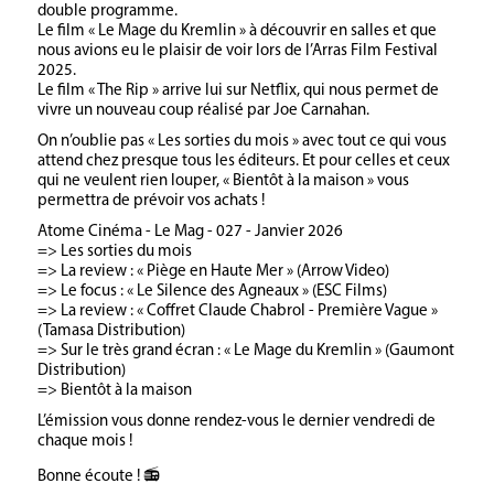
double programme.
Le film « Le Mage du Kremlin » à découvrir en salles et que
nous avions eu le plaisir de voir lors de l’Arras Film Festival
2025.
Le film « The Rip » arrive lui sur Netflix, qui nous permet de
vivre un nouveau coup réalisé par Joe Carnahan.
On n’oublie pas « Les sorties du mois » avec tout ce qui vous
attend chez presque tous les éditeurs. Et pour celles et ceux
qui ne veulent rien louper, « Bientôt à la maison » vous
permettra de prévoir vos achats !
Atome Cinéma - Le Mag - 027 - Janvier 2026
=> Les sorties du mois
=> La review : « Piège en Haute Mer » (Arrow Video)
=> Le focus : « Le Silence des Agneaux » (ESC Films)
=> La review : « Coffret Claude Chabrol - Première Vague »
(Tamasa Distribution)
=> Sur le très grand écran : « Le Mage du Kremlin » (Gaumont
Distribution)
=> Bientôt à la maison
L’émission vous donne rendez-vous le dernier vendredi de
chaque mois !
Bonne écoute ! 📻