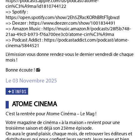
https://podcasts.apple.com/us/podcast/atome-
cin%C3%A9ma/id1810744122
=> Spotify :
https://open.spotify.com/show/2Eh5ZRxcKORhBRtFTgbwzl
=> Deezer : https://www.deezer.com/show/1001834491
=> Amazon Music : https://music.amazon.fr/podcasts/28f5b748-
21aa-49c0-b973-f76a700ee3c0/atome-cin%C3%A9ma
=> Podcast Addict : https://podcastaddict.com/podcast/atome-
cinema/5844521
L’émission vous donne rendez-vous le dernier vendredi de chaque
mois !
Bonne écoute ! 📻
Le 03 Novembre 2025
ATOME CINEMA
C’est la rentrée pour Atome Cinéma – Le Mag !
Votre magazine de cinéma « à la maison » revient pour une
troisième saison et déjà son 23ème épisode.
On aura le grand plaisir, chaque mois, de retrouver les éditeurs et
distributeurs qui nous confient leurs secrets, leurs news et bien