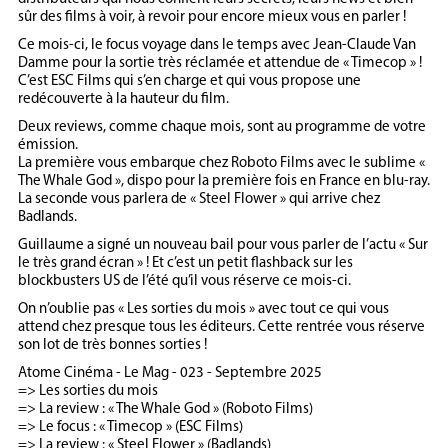
sûr des films à voir, à revoir pour encore mieux vous en parler !
Ce mois-ci, le focus voyage dans le temps avec Jean-Claude Van
Damme pour la sortie très réclamée et attendue de « Timecop » !
C’est ESC Films qui s’en charge et qui vous propose une
redécouverte à la hauteur du film.
Deux reviews, comme chaque mois, sont au programme de votre
émission.
La première vous embarque chez Roboto Films avec le sublime «
The Whale God », dispo pour la première fois en France en blu-ray.
La seconde vous parlera de « Steel Flower » qui arrive chez
Badlands.
Guillaume a signé un nouveau bail pour vous parler de l’actu « Sur
le très grand écran » ! Et c’est un petit flashback sur les
blockbusters US de l’été qu’il vous réserve ce mois-ci.
On n’oublie pas « Les sorties du mois » avec tout ce qui vous
attend chez presque tous les éditeurs. Cette rentrée vous réserve
son lot de très bonnes sorties !
Atome Cinéma - Le Mag - 023 - Septembre 2025
=> Les sorties du mois
=> La review : « The Whale God » (Roboto Films)
=> Le focus : « Timecop » (ESC Films)
=> La review : « Steel Flower » (Badlands)