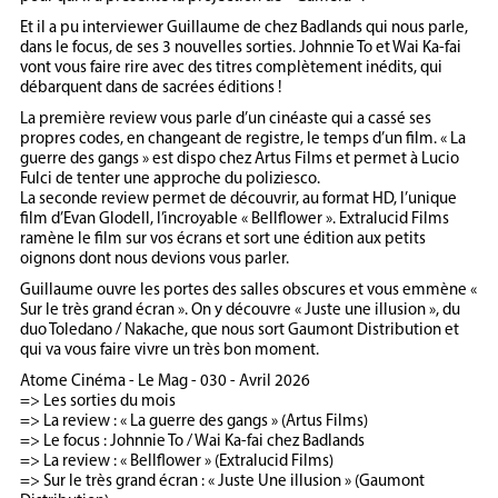
Et il a pu interviewer Guillaume de chez Badlands qui nous parle,
dans le focus, de ses 3 nouvelles sorties. Johnnie To et Wai Ka-fai
vont vous faire rire avec des titres complètement inédits, qui
débarquent dans de sacrées éditions !
La première review vous parle d’un cinéaste qui a cassé ses
propres codes, en changeant de registre, le temps d’un film. « La
guerre des gangs » est dispo chez Artus Films et permet à Lucio
Fulci de tenter une approche du poliziesco.
La seconde review permet de découvrir, au format HD, l’unique
film d’Evan Glodell, l’incroyable « Bellflower ». Extralucid Films
ramène le film sur vos écrans et sort une édition aux petits
oignons dont nous devions vous parler.
Guillaume ouvre les portes des salles obscures et vous emmène «
Sur le très grand écran ». On y découvre « Juste une illusion », du
duo Toledano / Nakache, que nous sort Gaumont Distribution et
qui va vous faire vivre un très bon moment.
Atome Cinéma - Le Mag - 030 - Avril 2026
=> Les sorties du mois
=> La review : « La guerre des gangs » (Artus Films)
=> Le focus : Johnnie To / Wai Ka-fai chez Badlands
=> La review : « Bellflower » (Extralucid Films)
=> Sur le très grand écran : « Juste Une illusion » (Gaumont