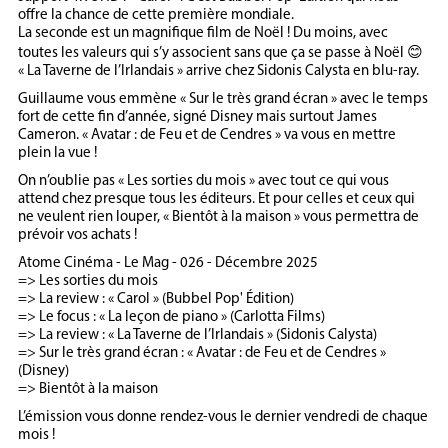
offre la chance de cette première mondiale.
La seconde est un magnifique film de Noël ! Du moins, avec
toutes les valeurs qui s’y associent sans que ça se passe à Noël 😊
« La Taverne de l’Irlandais » arrive chez Sidonis Calysta en blu-ray.
Guillaume vous emmène « Sur le très grand écran » avec le temps
fort de cette fin d’année, signé Disney mais surtout James
Cameron. « Avatar : de Feu et de Cendres » va vous en mettre
plein la vue !
On n’oublie pas « Les sorties du mois » avec tout ce qui vous
attend chez presque tous les éditeurs. Et pour celles et ceux qui
ne veulent rien louper, « Bientôt à la maison » vous permettra de
prévoir vos achats !
Atome Cinéma - Le Mag - 026 - Décembre 2025
=> Les sorties du mois
=> La review : « Carol » (Bubbel Pop' Édition)
=> Le focus : « La leçon de piano » (Carlotta Films)
=> La review : « La Taverne de l’Irlandais » (Sidonis Calysta)
=> Sur le très grand écran : « Avatar : de Feu et de Cendres »
(Disney)
=> Bientôt à la maison
L’émission vous donne rendez-vous le dernier vendredi de chaque
mois !