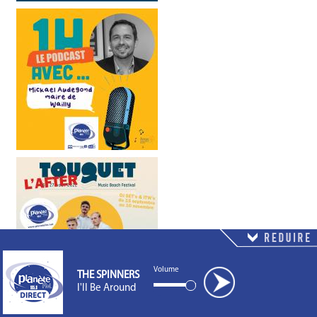
Volume
THE SPINNERS
I'll Be Around