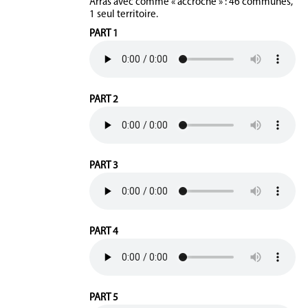
Arras avec comme « accroche » : 46 communes,
1 seul territoire.
PART 1
PART 2
PART 3
PART 4
PART 5